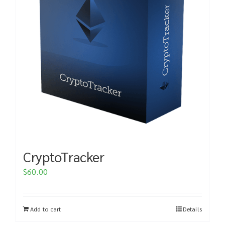
CryptoTracker
$
60.00
Add to cart
Details