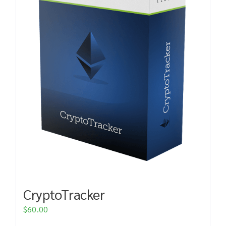
CryptoTracker
$
60.00