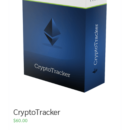
CryptoTracker
$
60.00