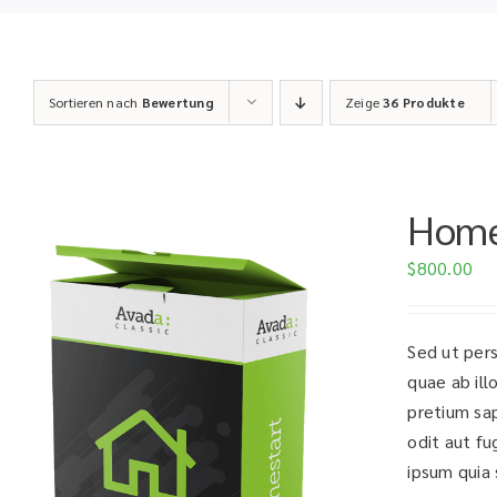
Sortieren nach
Bewertung
Zeige
36 Produkte
Home
$
800.00
Sed ut per
quae ab ill
pretium sa
odit aut fu
ipsum quia s