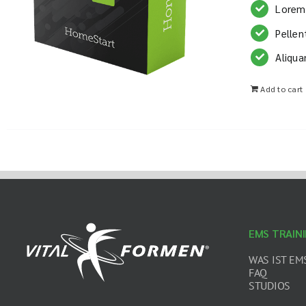
Lorem 
Pellen
Aliqua
Add to cart
EMS TRAIN
WAS IST EM
FAQ
STUDIOS