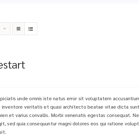
start
spiciatis unde omnis iste natus error sit voluptatem accusant
o inventore veritatis et quasi architecto beatae vitae dicta sun
pien et varius convallis. Morbi venenatis egestas consequat. N
git, sed quia consequuntur magni dolores eos qui ratione volu
it.