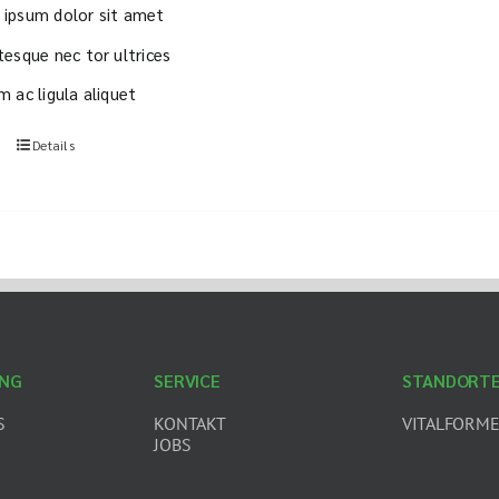
ipsum dolor sit amet
tesque nec tor ultrices
m ac ligula aliquet
Details
ING
SERVICE
STANDORT
S
KONTAKT
VITALFORME
JOBS