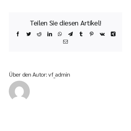
Teilen Sie diesen Artikel!
Facebook
Twitter
Reddit
LinkedIn
WhatsApp
Telegram
Tumblr
Pinterest
Vk
Xing
E-
Mail
Über den Autor:
vf_admin